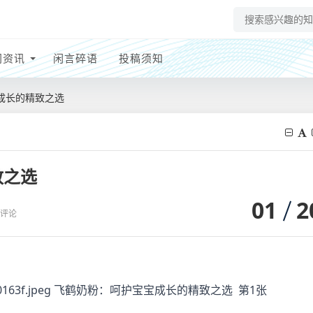
网资讯
闲言碎语
投稿须知
成长的精致之选
致之选
01
2
0评论