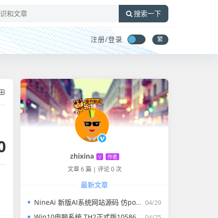
搜索一下
注册/
登录
繁
0
zhixina
V
作者
文章 6 篇
|
评论 0 次
最新文章
NineAi 新版AI系统网站源码 仿poe ChatGPT
04/29
Win10电脑系统 TH2正式版10586装机32/64位专业版
04/25