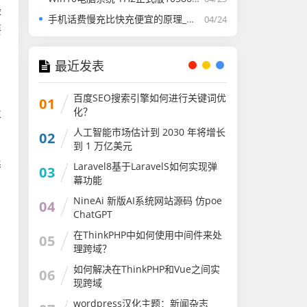
经
手机话费慢充比快充便宜的原理_话费充值
04/24
要
最近发表
百度SEO搜索引擎如何进行关键词优
01
化？
业
人工智能市场估计到 2030 年将增长
02
到 1 万亿美元
养
Laravel8基于LaravelS如何实现弹
03
幕功能
NineAi 新版AI系统网站源码 仿poe
04
ChatGPT
在ThinkPHP中如何使用中间件来处
05
理跨域？
如何解决在ThinkPHP和Vue之间实
06
现跨域
wordpress汉化主题：新闻杂志