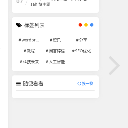
07
sahifa主题
有
标签列表
wordpress
资讯
分享
支
教程
闲言碎语
SEO优化
科技未来
人工智能
随便看看
换一换
的
产