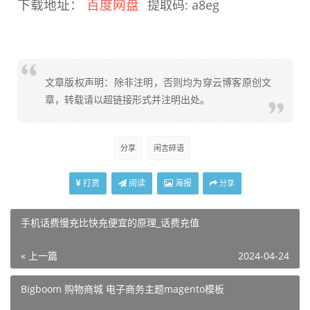
下载地址：
百度网盘
提取码: a8eg
文章版权声明：除非注明，否则均为穿云博客原创文
章，转载请以超链接形式并注明出处。
分享
闲言碎语
打赏
阅读
海报
分享
手机话费慢充比快充便宜的原理_话费充值
« 上一篇
2024-04-24
Bigboom 购物商城 电子商务主题magento模板