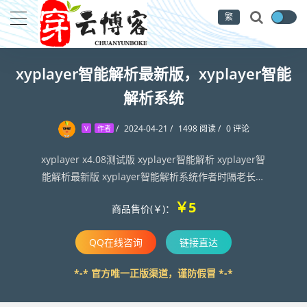
繁
xyplayer智能解析最新版，xyplayer智能
解析系统
/
2024-04-21
/
1498 阅读
/
0 评论
V
作者
xyplayer x4.08测试版 xyplayer智能解析 xyplayer智
能解析最新版 xyplayer智能解析系统作者时隔老长一
段时间才更新了这次更新主要在于后台更新加入了一
￥5
商品售价(￥)：
些功能这和那些自己二次开发的有些不同XyPlayer 智
能解析 X4安装须知：主目录文件结构及...
QQ在线咨询
链接直达
*-* 官方唯一正版渠道，谨防假冒 *-*