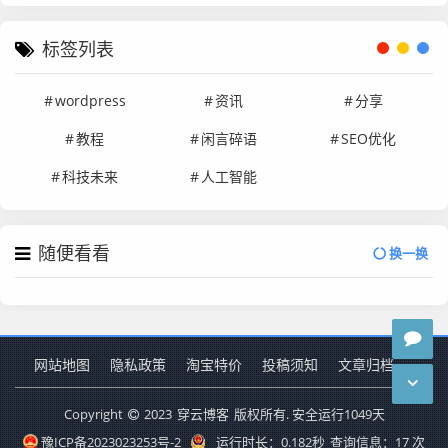
标签列表
wordpress
资讯
分享
教程
闲言碎语
SEO优化
科技未来
人工智能
随便看看
换一换
网站地图
隐私政策
淘宝特价
投稿须知
文章归档
Copyright
2023
穿云博客
版权所有. 安全运行
1049
天
豫ICP备2023023253号-2
运行时长：0.182秒
查询信息：17 次