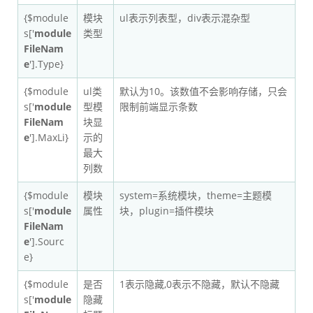
{$module
模块
ul表示列表型，div表示混杂型
s['
module
类型
FileNam
e
'].Type}
{$module
ul类
默认为10。该数值不会影响存储，只会
s['
module
型模
限制前端显示条数
FileNam
块显
e
'].MaxLi}
示的
最大
列数
{$module
模块
system=系统模块，theme=主题模
s['
module
属性
块，plugin=插件模块
FileNam
e
'].Sourc
e}
{$module
是否
1表示隐藏,0表示不隐藏，默认不隐藏
s['
module
隐藏