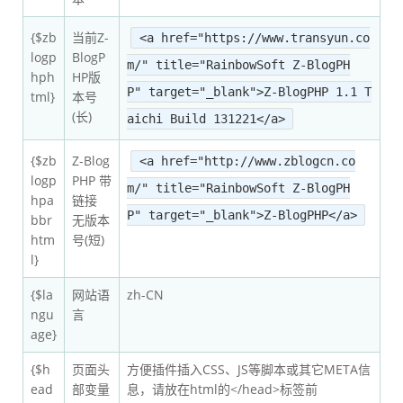
{$zb
当前Z-
<
a href
="https://www.transyun.co
logp
BlogP
m/"
title
="RainbowSoft Z-BlogPH
hph
HP版
P"
target
="_blank">
Z
-
BlogPHP
1.1
T
tml}
本号
(长)
aichi Build
131221</
a
>
{$zb
Z-Blog
<
a href
="http://www.zblogcn.co
logp
PHP 带
m/"
title
="RainbowSoft Z-BlogPH
hpa
链接
P"
target
="_blank">
Z
-
BlogPHP
</
a
>
bbr
无版本
htm
号(短)
l}
{$la
网站语
zh-CN
ngu
言
age}
{$h
页面头
方便插件插入CSS、JS等脚本或其它META信
ead
部变量
息，请放在html的</head>标签前