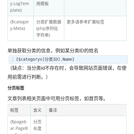
y.LogTem
用模板
plate}
{$categor
分类扩展数据
更多请参考扩展标签
y.Meta}
(php序列化
字符串)
单独获取分类的信息，例如某分类ID的姓名
：{$categorys[分类ID].Name}
（缺点：当分类id不存在时，会导致网站页面错误，在使
用前需进行判断。）
分页标签
文章列表相关页面中可用分页标签，如首页等。
标签
含义
备注
{$pageb
分页
ar.PageB
长度