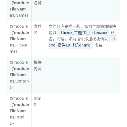
s['
module
名称
FileNam
e
'].Name}
{$module
文件
文件名应是唯一的，如为主题添加模块
s['
module
名
请以
命
theme_主题ID_filename
FileNam
名，同理，如为插件添加模块请以
th
e
'].FileNa
命名
eme_插件ID_filename
me}
{$module
模块
s['
module
内容
FileNam
e
'].Conten
t}
{$module
htmlI
s['
module
D
FileNam
e
'].HtmlI
D}