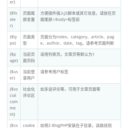
er}
{$fo
页面尾
方便插件插入JS脚本或其它信息，请放在页
ote
部变量
面尾部</body>标签前
r}
{$ty
页面类
页面分为index、category、article、pag
pe}
型
e、author、date、tag。请参考页面判断
{$p
当前页
适用列表页。文章页等默认为1
age}
面页码
{$us
当前登
请参考用户标签
er}
录用户
{$so
社会化
如多说评论等，可用于文章页面等
cial
评论区
com
me
nt}
{$co
cookie
如将Z-BlogPHP安装在子目录，该路径则