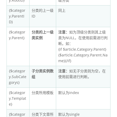
y.RootID}
级分类
{$categor
分类的上一级
同上
y.ParentI
ID
D}
{$categor
分类的上一级
注意：
如为顶级分类则其上级
y.Parent}
类实例
类为NULL，在使用前需进行判
断。如：
{if $article.Category.Parent}
{$article.Category.Parent.Na
me}{/if}
{$categor
子分类实例数
注意：
如无子分类则为空，在
y.SubCate
组
使用前需进行判断。
gorys}
{$categor
分类所用模板
默认为index
y.Templat
e}
{$categor
分类下文章所
默认为single