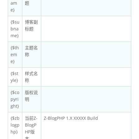
am
题
e}
{$su
博客副
bna
标题
me}
{$th
主题名
em
称
e}
{$st
样式名
yle}
称
{$co
版权说
pyri
明
ght}
{$zb
当前Z-
Z-BlogPHP 1.X XXXXX Build
logp
BlogP
hp}
HP版
本