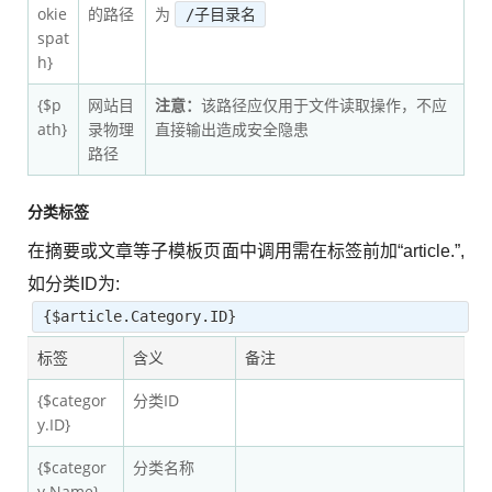
okie
的路径
为
/子目录名
spat
h}
{$p
网站目
注意：
该路径应仅用于文件读取操作，不应
ath}
录物理
直接输出造成安全隐患
路径
分类标签
在摘要或文章等子模板页面中调用需在标签前加“article.”,
如分类ID为:
{$article.Category.ID}
标签
含义
备注
{$categor
分类ID
y.ID}
{$categor
分类名称
y.Name}