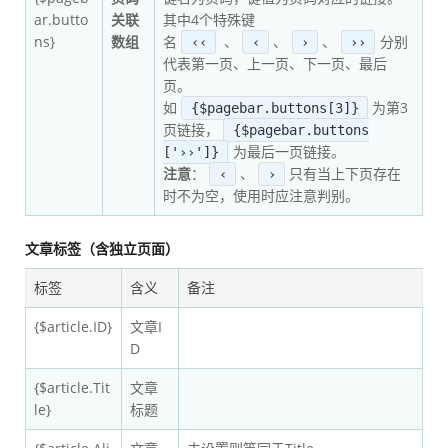
ar.butto
关联
其中4个特殊键
ns}
数组
名
、
、
、
分别
‹‹
‹
›
››
代表第一页、上一页、下一页、最后
页。
如
为第3
{$pagebar.buttons[3]}
页链接，
{$pagebar.buttons
为最后一页链接。
['››']}
注意
：
、
只有当上下页存在
‹
›
时不为空，使用时应注意判别。
文章标签（含独立页面）
标签
含义
备注
{$article.ID}
文章I
D
{$article.Tit
文章
le}
标题