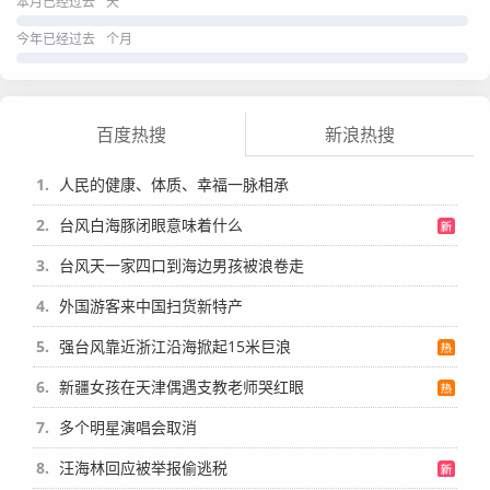
本月已经过去
天
今年已经过去
个月
百度热搜
新浪热搜
1
人民的健康、体质、幸福一脉相承
2
台风白海豚闭眼意味着什么
3
台风天一家四口到海边男孩被浪卷走
4
外国游客来中国扫货新特产
5
强台风靠近浙江沿海掀起15米巨浪
6
新疆女孩在天津偶遇支教老师哭红眼
7
多个明星演唱会取消
8
汪海林回应被举报偷逃税