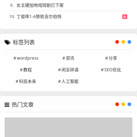
9
女主硬加吻戏短剧已下架
10
丁俊晖1-6惨败吉尔伯特
标签列表
wordpress
资讯
分享
教程
闲言碎语
SEO优化
科技未来
人工智能
热门文章