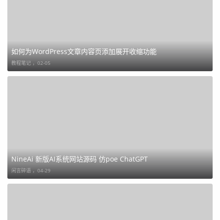
如何为WordPress文章内容页添加展开收缩功能
教程笔记 ，
02-05
NineAi 新版AI系统网站源码 仿poe ChatGPT
闲言碎语 ，
04-29