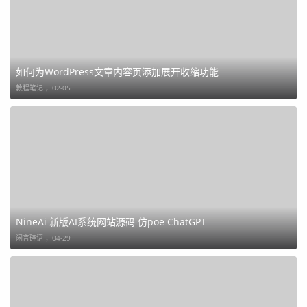
如何为WordPress文章内容页添加展开收缩功能
教程笔记 ，
02-05
NineAi 新版AI系统网站源码 仿poe ChatGPT
闲言碎语 ，
04-29