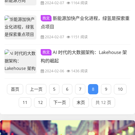
2024-02-07
1164 阅读
新能源加快产业化进程，绿氢是探索重
热文
点项目
2024-02-07
1151 阅读
AI 时代的大数据架构：Lakehouse 架
热文
构的崛起
2024-02-06
1436 阅读
首页
上一页
5
6
7
8
9
10
11
12
下一页
末页
共 12 页