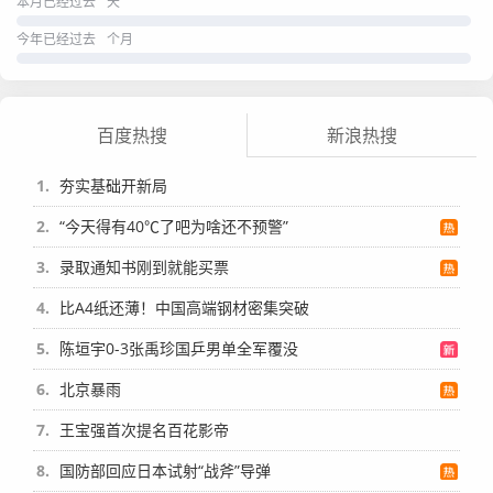
本月已经过去
天
今年已经过去
个月
百度热搜
新浪热搜
1
夯实基础开新局
2
“今天得有40℃了吧为啥还不预警”
3
录取通知书刚到就能买票
4
比A4纸还薄！中国高端钢材密集突破
5
陈垣宇0-3张禹珍国乒男单全军覆没
6
北京暴雨
7
王宝强首次提名百花影帝
8
国防部回应日本试射“战斧”导弹