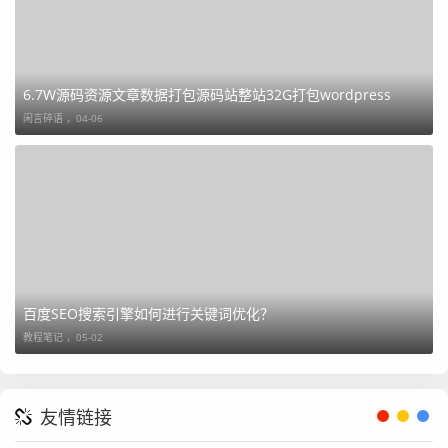
6.7W源码资源文章数据打包源码站整站32G打包wordpress
闲言碎语 ，
04-06
百度SEO搜索引擎如何进行关键词优化？
教程笔记 ，
05-02
友情链接