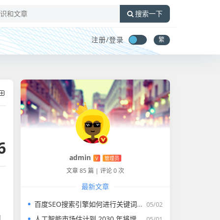
搜索一下
注册/
登录
繁
6
admin
V
管理员
文章 85 篇
|
评论 0 次
最新文章
百度SEO搜索引擎如何进行关键词优化？
05/02
内
人工智能市场估计到 2030 年将增长到 1 万亿美元
05/01